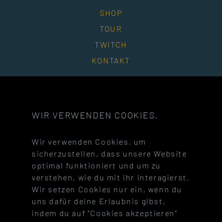
SHOP
TOUR
TWITCH
KONTAKT
SOCIAL MEDIA
WIR VERWENDEN COOKIES.
Besuche unsere Facebook-Seite
Besuche unseren Instagram-Ac
Besuche unseren You
Besuche un
Wir verwenden Cookies, um
Besuche unseren Twitch-Kanal
Besuche unseren Discord-Serve
Besuche unseren Tel
Besuche un
sicherzustellen, dass unsere Website
optimal funktioniert und um zu
verstehen, wie du mit ihr interagierst.
Wir setzen Cookies nur ein, wenn du
uns dafür deine Erlaubnis gibst,
indem du auf "Cookies akzeptieren"