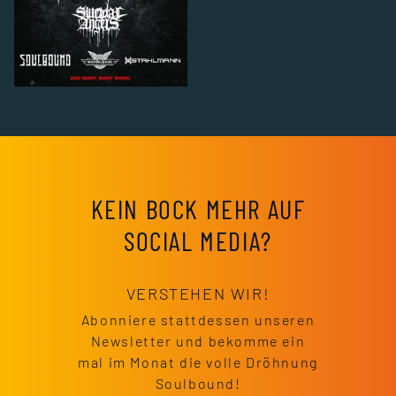
KEIN BOCK MEHR AUF
SOCIAL MEDIA?
VERSTEHEN WIR!
Abonniere stattdessen unseren
Newsletter und bekomme ein
mal im Monat die volle Dröhnung
Soulbound!