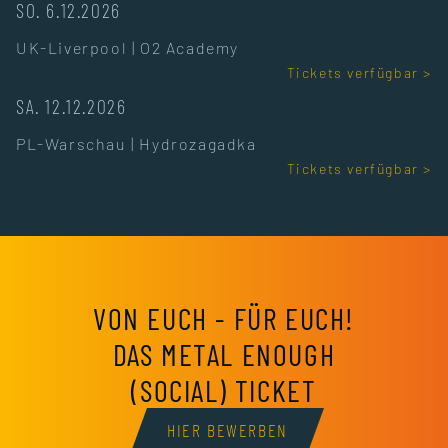
SO. 6.12.2026
UK-Liverpool
|
O2 Academy
Tickets verfügbar >
SA. 12.12.2026
PL-Warschau
|
Hydrozagadka
Tickets verfügbar >
VON EUCH - FÜR EUCH!
DAS METAL ENOUGH
(SOCIAL) TICKET
HIER BEWERBEN