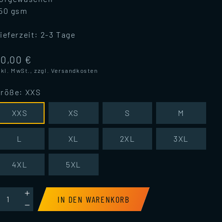
50 gsm
ieferzeit:
2-3 Tage
30,00 €
nkl. MwSt., zzgl.
Versandkosten
röße
:
XXS
XXS
XS
S
M
L
XL
2XL
3XL
4XL
5XL
IN DEN WARENKORB