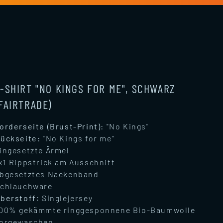
-SHIRT "NO KINGS FOR ME", SCHWARZ
FAIRTRADE)
orderseite (Brust-Print):
"No Kings"
ückseite:
"No Kings for me"
ingesetzte Ärmel
x1 Rippstrick am Ausschnitt
bgesetztes Nackenband
chlauchware
berstoff
: Singlejersey
00% gekämmte ringgesponnene Bio-Baumwolle
orgewaschen