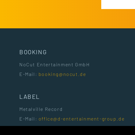
BOOKING
NoCut Entertainment GmbH
E-Mail:
booking@nocut.de
LABEL
Metalville Record
E-Mail:
office@d-entertainment-group.de