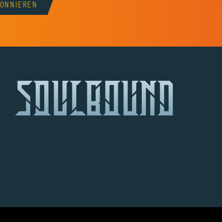
BONNIEREN
nt
Kanal
scord-Server
en Telegram-Kanal
 unseren TikTok-Account