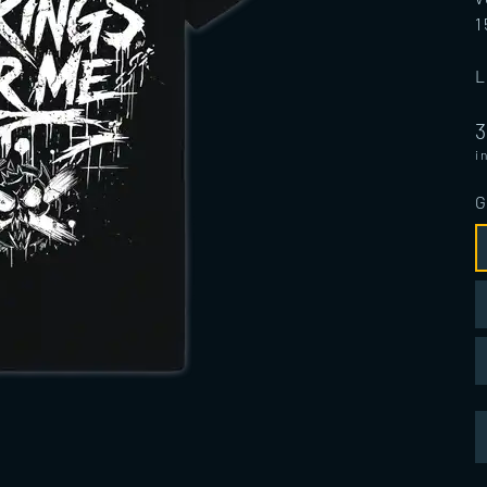
1
L
i
G