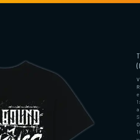
T
(
V
R
e
1
a
S
O
1
v