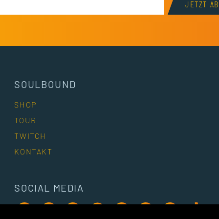
JETZT A
SOULBOUND
SHOP
TOUR
TWITCH
KONTAKT
SOCIAL MEDIA
Besuche unsere Facebook-Seite
Besuche unseren Instagram-Account
Besuche unseren YouTube-Kanal
Besuche unseren Spotify-Accou
Besuche unseren Twitch-
Besuche unseren Di
Besuche unser
Besuche