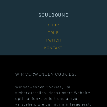
SOULBOUND
SHOP
TOUR
TWITCH
KONTAKT
SOCIAL MEDIA
WIR VERWENDEN COOKIES.
Besuche unsere Facebook-Seite
Besuche unseren Instagram-Ac
Besuche unseren You
Besuche un
Wir verwenden Cookies, um
Besuche unseren Twitch-Kanal
Besuche unseren Discord-Serve
Besuche unseren Tel
Besuche un
sicherzustellen, dass unsere Website
optimal funktioniert und um zu
verstehen, wie du mit ihr interagierst.