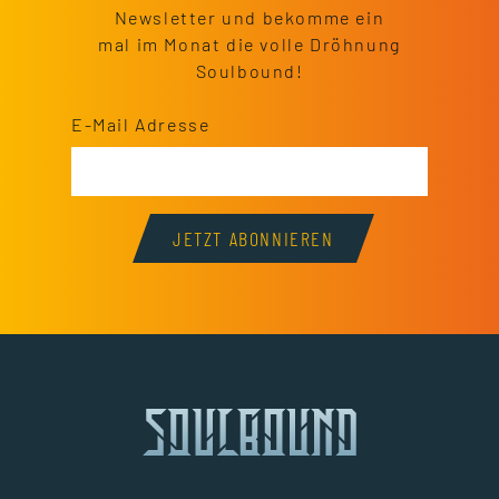
Newsletter und bekomme ein
mal im Monat die volle Dröhnung
Soulbound!
E-Mail Adresse
JETZT ABONNIEREN