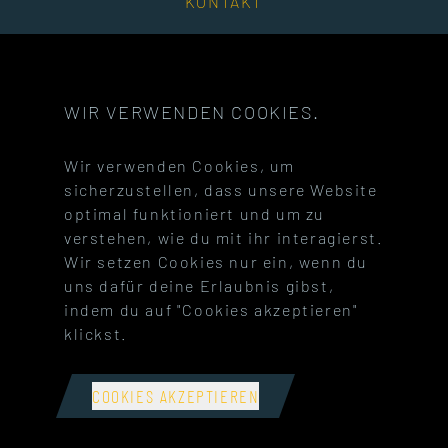
KONTAKT
SOCIAL MEDIA
WIR VERWENDEN COOKIES.
Besuche unsere Facebook-Seite
Besuche unseren Instagram-Ac
Besuche unseren You
Besuche un
Wir verwenden Cookies, um
Besuche unseren Twitch-Kanal
Besuche unseren Discord-Serve
Besuche unseren Tel
Besuche un
sicherzustellen, dass unsere Website
optimal funktioniert und um zu
verstehen, wie du mit ihr interagierst.
Wir setzen Cookies nur ein, wenn du
uns dafür deine Erlaubnis gibst,
indem du auf "Cookies akzeptieren"
klickst.
Impressum
|
AGBs
|
Datenschutz
Versandkosten
|
Widerrufsbelehrung
COOKIES AKZEPTIEREN
© 2022 -
2026
Soulbound